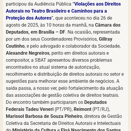
participou da Audiência Pública “
Violações aos Direitos
Autorais no Teatro Brasileiro e Caminhos para a
Proteção dos Autores
”, que aconteceu no dia 26 de
agosto de 2025, às 10 horas da manhã, na
Câmara dos
Deputados, em Brasília – DF
. Na ocasião, representada
por um dos seus Coordenadores Provisórios,
Gillray
Coutinho
, e pelo advogado e colaborador da Sociedade,
Alexandre Negreiros
, perito em direitos autorais e
compositor, a SBAT apresentou diversos problemas
encontrados no atual sistema de autorização,
recolhimento e distribuição de direitos autorais no setor e
sugestões para melhorar esse ambiente de negócios. A
saída passa, a nosso ver, pelo fortalecimento da atuação
das associações de gestão coletiva de direitos teatrais.
Do encontro também participaram os
Deputados
Federais Tadeu Veneri
(PT/PR),
Reimont
(PT/RJ),
Marissol Barbosa de Souza Pinheiro
, diretora de Gestão
Coletiva da Secretaria de Direitos Autorais e Intelectuais
do
Ministério da Cultura
e
Eloá Nascimento dos Santos
,