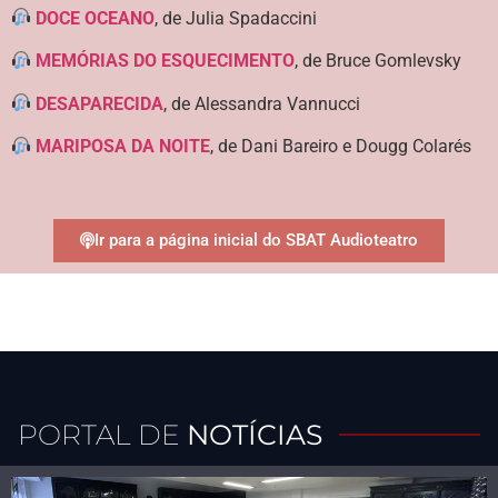
DOCE OCEANO
, de Julia Spadaccini
MEMÓRIAS DO ESQUECIMENTO
, de Bruce Gomlevsky
DESAPARECIDA
, de Alessandra Vannucci
MARIPOSA DA NOITE
, de Dani Bareiro e Dougg Colarés
Ir para a página inicial do SBAT Audioteatro
PORTAL DE
NOTÍCIAS