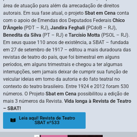
área de atuação para além da arrecadação de direitos
autorais. Em sua fase atual, o projeto
Sbat em Cena
conta
com o apoio de Emendas dos Deputados Federais
Chico
D’Ângelo
(PDT – RJ),
Jandira Feghali
(PCdoB – RJ),
Benedita da Silva
(PT – RJ) e
Tarcísio Motta
(PSOL – RJ).
Em seus quase 110 anos de existência, a SBAT – fundada
em 27 de setembro de 1917 – editou a mais duradoura das
revistas de teatro do país, que foi bimestral em alguns
períodos, em alguns trimestrais e chegou a ter algumas
interrupções, sem jamais deixar de cumprir sua função de
veicular ideias em torno da autoria e do fato teatral no
contexto do teatro brasileiro. Entre 1924 e 2012 foram 530
números. O Projeto
Sbat em Cena
possibilitou a edição de
mais 3 números da Revista.
Vida longa à Revista de Teatro
– SBAT!
Leia aqui! Revista de Teatro
SBAT nº533