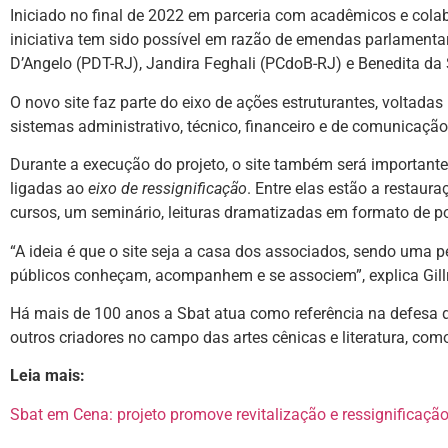
Iniciado no final de 2022 em parceria com acadêmicos e cola
iniciativa
tem sido possível em razão de emendas parlamentar
D’Angelo (PDT-RJ), Jandira Feghali (PCdoB-RJ) e Benedita da S
O novo site faz parte do eixo de ações estruturantes, voltad
sistemas administrativo, técnico, financeiro e de comunicaçã
Durante a execução do projeto, o site também será importa
ligadas ao
eixo de ressignificação
. Entre elas estão a
restaura
cursos, um seminário, leituras dramatizadas em formato de p
“A ideia é que o site seja a casa dos associados, sendo uma
públicos conheçam, acompanhem e se associem”, explica Gil
H
á mais de 100 anos a Sbat atua como referência na defesa do
outros criadores no campo das artes cênicas e literatura, co
Leia mais:
Sbat em Cena: projeto promove revitalização e ressignificação