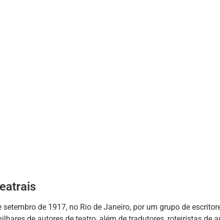
eatrais
 setembro de 1917, no Rio de Janeiro, por um grupo de escritore
res de autores de teatro, além de tradutores, roteiristas de au