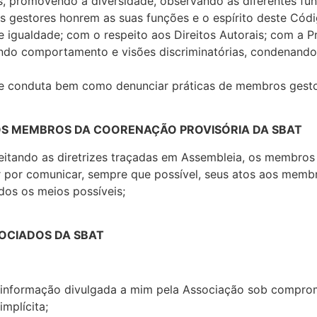
s, promovendo a diversidade, observando as diferentes funç
 os gestores honrem as suas funções e o espírito deste C
a de igualdade; com o respeito aos Direitos Autorais; com a
endo comportamento e visões discriminatórias, condenando
e conduta bem como denunciar práticas de membros gesto
S MEMBROS DA COORENAÇÃO PROVISÓRIA DA SBAT
eitando as diretrizes traçadas em Assembleia, os membro
r por comunicar, sempre que possível, seus atos aos membr
os os meios possíveis;
OCIADOS DA SBAT
r informação divulgada a mim pela Associação sob compro
mplícita;