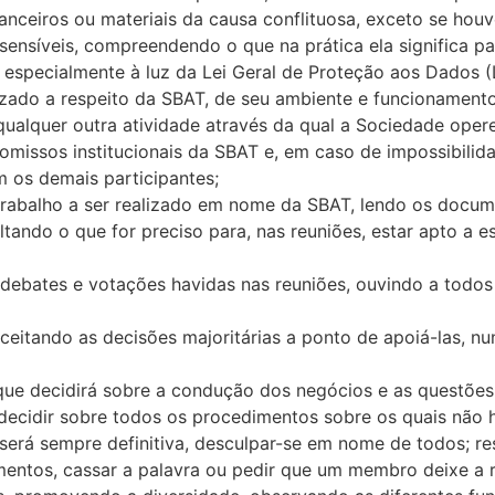
nanceiros ou materiais da causa conflituosa, exceto se houv
sensíveis, compreendendo o que na prática ela significa p
, especialmente à luz da Lei Geral de Proteção aos Dados 
zado a respeito da SBAT, de seu ambiente e funcionamento
lquer outra atividade através da qual a Sociedade opere 
missos institucionais da SBAT e, em caso de impossibilidade
m os demais participantes;
rabalho a ser realizado em nome da SBAT, lendo os docume
tando o que for preciso para, nas reuniões, estar apto a e
 debates e votações havidas nas reuniões, ouvindo a todos
ceitando as decisões majoritárias a ponto de apoiá-las, nu
que decidirá sobre a condução dos negócios e as questões
a decidir sobre todos os procedimentos sobre os quais não
será sempre definitiva, desculpar-se em nome de todos; r
entos, cassar a palavra ou pedir que um membro deixe a r