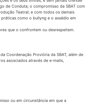
ões e os seus limites, e sem jamais ofender
ódigo de Conduta; o compromisso da SBAT com
 Produção Teatral; e com todos os demais
 práticas como o bullyng e o assédio em
res que o confrontem ou desrespeitem.
s da Coordenação Proviória da SBAT, além de
os asosciados através de e-mails,
misso ou em circunstância em que a