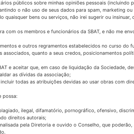
rios públicos sobre minhas opiniões pessoais (incluindo po
antindo o não uso de seus dados para spam, marketing ou 
do quaisquer bens ou serviços, não irei sugerir ou insinuar
ara com os membros e funcionários da SBAT, e não me en
egimentos e outros regramentos estabelecidos no curso do 
s associados, quanto a seus credos, posicionamentos polít
BAT e aceitar que, em caso de liquidação da Sociedade, desd
aldar as dívidas da associação;
 incluir todas as atribuições devidas ao usar obras com dir
e possa:
giado, ilegal, difamatório, pornográfico, ofensivo, discrimi
ndo direitos autorais;
alisada pela Diretoria e ouvido o Conselho, que poderão, a
do.