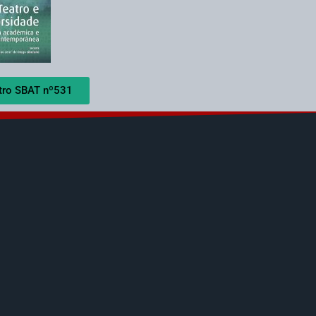
atro SBAT nº531