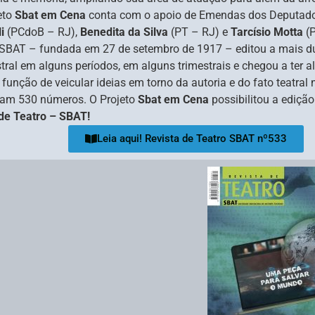
jeto
Sbat em Cena
conta com o apoio de Emendas dos Deputad
i
(PCdoB – RJ),
Benedita da Silva
(PT – RJ) e
Tarcísio Motta
(P
a SBAT – fundada em 27 de setembro de 1917 – editou a mais du
stral em alguns períodos, em alguns trimestrais e chegou a ter
função de veicular ideias em torno da autoria e do fato teatral n
ram 530 números. O Projeto
Sbat em Cena
possibilitou a ediçã
 de Teatro – SBAT!
Leia aqui! Revista de Teatro SBAT nº533