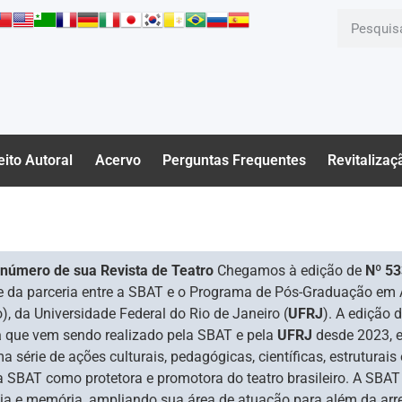
eito Autoral
Acervo
Perguntas Frequentes
Revitalizaç
número de sua Revista de Teatro
Chegamos à edição de
Nº 53
e da parceria entre a SBAT e o Programa de Pós-Graduação em
, da Universidade Federal do Rio de Janeiro (
UFRJ
). A edição 
a
que vem sendo realizado pela SBAT e pela
UFRJ
desde 2023, e
érie de ações culturais, pedagógicas, científicas, estruturais e
da SBAT como protetora e promotora do teatro brasileiro. A SBA
cia e memória, ampliando sua área de atuação para além da arre