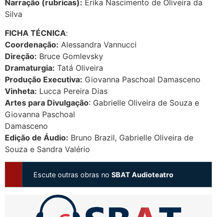
Narração (rubricas):
Erika Nascimento de Oliveira da
Silva
FICHA TÉCNICA
:
Coordenação:
Alessandra Vannucci
Direção:
Bruce Gomlevsky
Dramaturgia:
Tatá Oliveira
Produção Executiva:
Giovanna Paschoal Damasceno
Vinheta:
Lucca Pereira Dias
Artes para Divulgação
: Gabrielle Oliveira de Souza e
Giovanna Paschoal
Damasceno
Edição de Áudio:
Bruno Brazil, Gabrielle Oliveira de
Souza e Sandra Valério
Escute outras obras no
SBAT Audioteatro