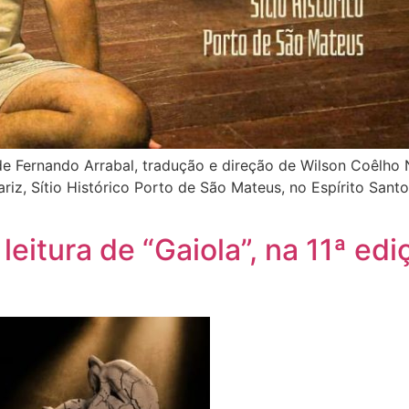
ernando Arrabal, tradução e direção de Wilson Coêlho No
riz, Sítio Histórico Porto de São Mateus, no Espírito Sant
leitura de “Gaiola”, na 11ª ed