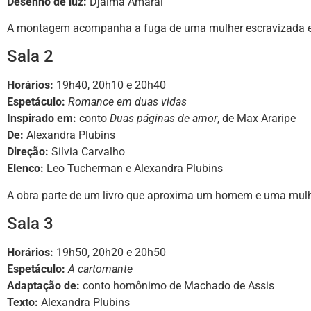
Desenho de luz:
Djalma Amaral
A montagem acompanha a fuga de uma mulher escravizada e r
Sala 2
Horários:
19h40, 20h10 e 20h40
Espetáculo:
Romance em duas vidas
Inspirado em:
conto
Duas páginas de amor
, de Max Araripe
De:
Alexandra Plubins
Direção:
Silvia Carvalho
Elenco:
Leo Tucherman e Alexandra Plubins
A obra parte de um livro que aproxima um homem e uma mulhe
Sala 3
Horários:
19h50, 20h20 e 20h50
Espetáculo:
A cartomante
Adaptação de:
conto homônimo de Machado de Assis
Texto:
Alexandra Plubins