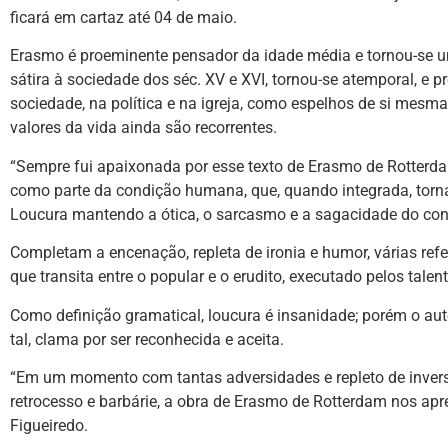
ficará em cartaz até 04 de maio.
Erasmo é proeminente pensador da idade média e tornou-se um
sátira à sociedade dos séc. XV e XVI, tornou-se atemporal, e
sociedade, na política e na igreja, como espelhos de si mesma
valores da vida ainda são recorrentes.
“Sempre fui apaixonada por esse texto de Erasmo de Rotterdam, i
como parte da condição humana, que, quando integrada, torna-se
Loucura mantendo a ótica, o sarcasmo e a sagacidade do cont
Completam a encenação, repleta de ironia e humor, várias refe
que transita entre o popular e o erudito, executado pelos tale
Como definição gramatical, loucura é insanidade; porém o au
tal, clama por ser reconhecida e aceita.
“Em um momento com tantas adversidades e repleto de inversõ
retrocesso e barbárie, a obra de Erasmo de Rotterdam nos apre
Figueiredo.