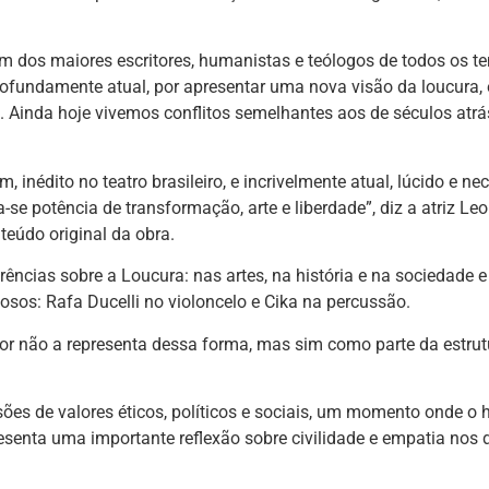
 dos maiores escritores, humanistas e teólogos de todos os t
 profundamente atual, por apresentar uma nova visão da loucura,
. Ainda hoje vivemos conflitos semelhantes aos de séculos atrás
nédito no teatro brasileiro, e incrivelmente atual, lúcido e nec
 potência de transformação, arte e liberdade”, diz a atriz Leona
eúdo original da obra.
rências sobre a Loucura: nas artes, na história e na sociedade
ntosos: Rafa Ducelli no violoncelo e Cika na percussão.
tor não a representa dessa forma, mas sim como parte da estr
es de valores éticos, políticos e sociais, um momento onde o 
senta uma importante reflexão sobre civilidade e empatia nos di