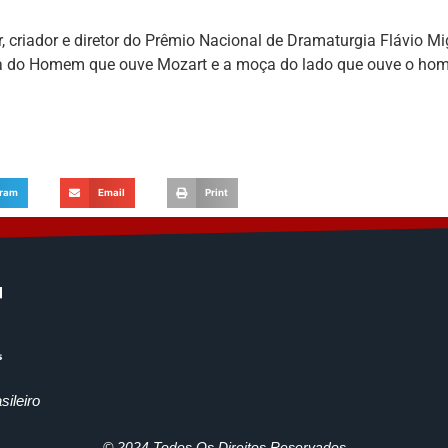
r, criador e diretor do Prêmio Nacional de Dramaturgia Flávio Mig
ia do Homem que ouve Mozart e a moça do lado que ouve o hom
gram
Email
Print
ileiro
© 2024 Todos Os Direitos Reservados