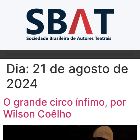
Dia:
21 de agosto de
2024
O grande circo ínfimo, por
Wilson Coêlho