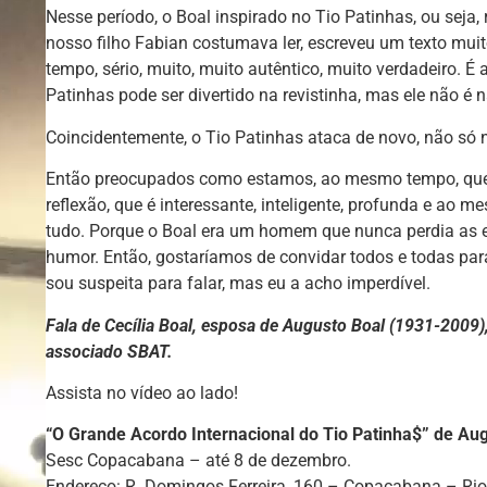
Nesse período, o Boal inspirado no Tio Patinhas, ou seja,
nosso filho Fabian costumava ler, escreveu um texto mui
tempo, sério, muito, muito autêntico, muito verdadeiro. É
Patinhas pode ser divertido na revistinha, mas ele não é n
Coincidentemente, o Tio Patinhas ataca de novo, não só
Então preocupados como estamos, ao mesmo tempo, quer
reflexão, que é interessante, inteligente, profunda e ao
tudo. Porque o Boal era um homem que nunca perdia as 
humor. Então, gostaríamos de convidar todos e todas para
sou suspeita para falar, mas eu a acho imperdível.
Fala de Cecília Boal, esposa de Augusto Boal (1931-2009),
associado SBAT.
Assista no vídeo ao lado!
“O Grande Acordo Internacional do Tio Patinha$” de Au
Sesc Copacabana – até 8 de dezembro.
Endereço: R. Domingos Ferreira, 160 – Copacabana – Rio 