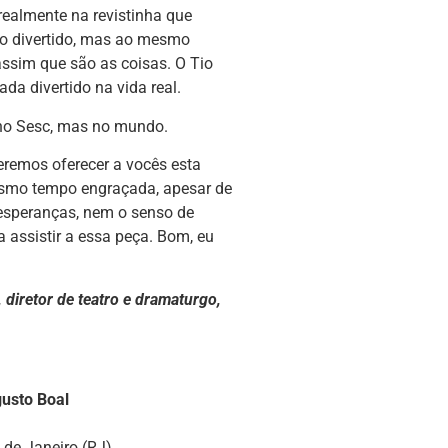
 realmente na revistinha que
to divertido, mas ao mesmo
 assim que são as coisas. O Tio
ada divertido na vida real.
 no Sesc, mas no mundo.
emos oferecer a vocês esta
 mesmo tempo engraçada, apesar de
esperanças, nem o senso de
 assistir a essa peça. Bom, eu
 diretor de teatro e dramaturgo,
gusto Boal
de Janeiro (RJ).