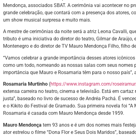
Mendonça, associados SBAT. A cerimônia vai acontecer no pró
grande celebração, que contará com a presença dos atores, con
um show musical surpresa e muito mais.
A mestre de cerimônias da noite será a atriz Leona Cavalli, 
tributo é uma iniciativa do diretor do teatro, Gilmar de Araúj
Montenegro e do diretor de TV Mauro Mendonça Filho, filho 
“Vamos celebrar a grande importância desses atores icônicos n
como um todo, nomeando as nossas salas com seus nomes pa
importância que Mauro e Rosamaria têm para o nosso país”, a
Rosamaria Murtinho
(
https://www.instagram.com/roseiramur
extensa carreira no teatro, cinema e televisão. Está em cartaz
justa”, baseado no livro de sucesso de Andréa Pachá. É vence
e o Kikito do Festival de Gramado. Sua primeira novela foi “A
Rosamaria é casada com Mauro Mendonça desde 1959.
Mauro Mendonça
tem 93 anos e é um dos nomes mais festeja
ator estrelou o filme “Dona Flor e Seus Dois Maridos”, basea