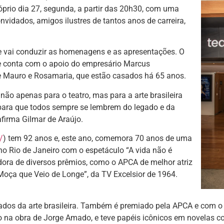
prio dia 27, segunda, a partir das 20h30, com uma
vidados, amigos ilustres de tantos anos de carreira,
que vai conduzir as homenagens e as apresentações. O
o, e conta com o apoio do empresário Marcus
de Mauro e Rosamaria, que estão casados há 65 anos.
ão apenas para o teatro, mas para a arte brasileira
ra que todos sempre se lembrem do legado e da
firma Gilmar de Araújo.
/
) tem 92 anos e, este ano, comemora 70 anos de uma
 no Rio de Janeiro com o espetáculo “A vida não é
dora de diversos prêmios, como o APCA de melhor atriz
 Moça que Veio de Longe”, da TV Excelsior de 1964.
dos da arte brasileira. Também é premiado pela APCA e com o
do na obra de Jorge Amado, e teve papéis icônicos em novelas c