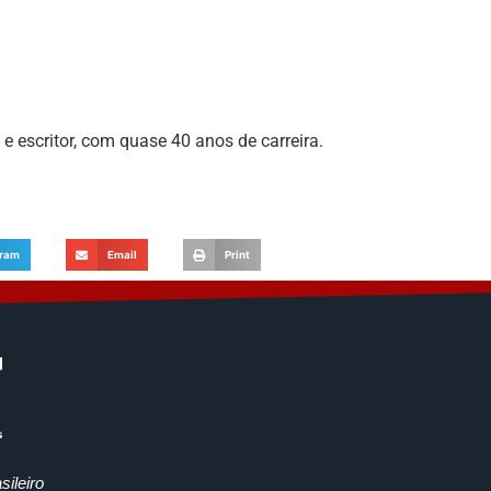
a e escritor, com quase 40 anos de carreira.
gram
Email
Print
ileiro