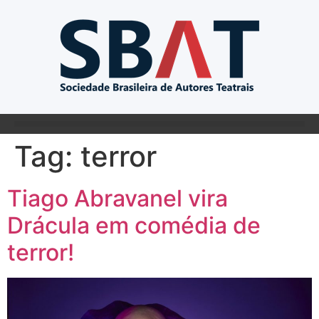
Tag:
terror
Tiago Abravanel vira
Drácula em comédia de
terror!