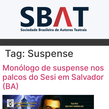
Tag:
Suspense
Monólogo de suspense nos
palcos do Sesi em Salvador
(BA)