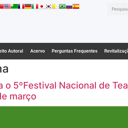
eito Autoral
Acervo
Perguntas Frequentes
Revitalizaç
na
a o 5ºFestival Nacional de Tea
 de março