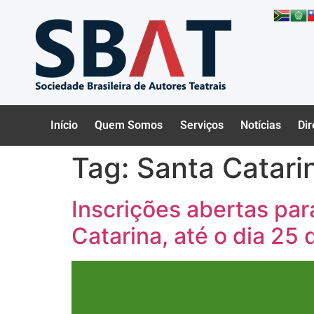
Início
Quem Somos
Serviços
Notícias
Dir
Tag:
Santa Catari
Inscrições abertas par
Catarina, até o dia 25