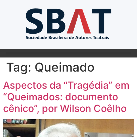
Tag:
Queimado
Aspectos da “Tragédia” em
“Queimados: documento
cênico”, por Wilson Coêlho