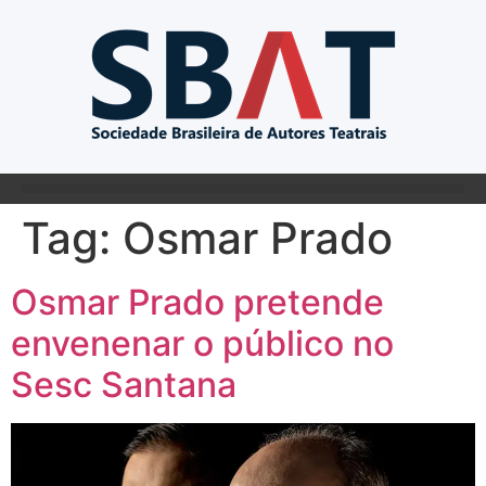
Tag:
Osmar Prado
Osmar Prado pretende
envenenar o público no
Sesc Santana