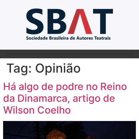
Tag:
Opinião
Há algo de podre no Reino
da Dinamarca, artigo de
Wilson Coelho