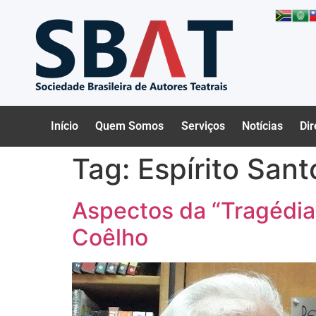
Início
Quem Somos
Serviços
Notícias
Dir
Tag:
Espírito Sant
Aspectos da “Tragédia
Coêlho