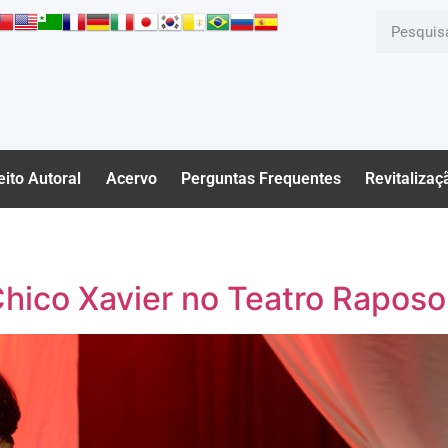
eito Autoral
Acervo
Perguntas Frequentes
Revitalizaç
Chico Xavier no Teatro Raposo