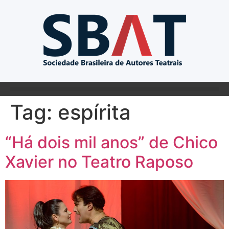
Tag:
espírita
“Há dois mil anos” de Chico
Xavier no Teatro Raposo