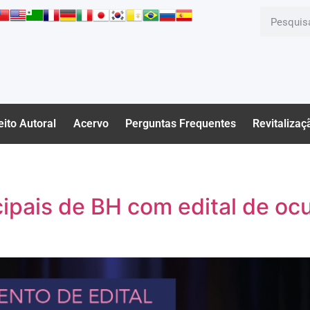
eito Autoral
Acervo
Perguntas Frequentes
Revitalizaç
ipais de BH com edital de oc