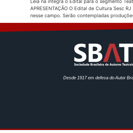
Leia na íntegra o Edital para o segmento Teat
APRESENTAÇÃO O Edital de Cultura Sesc RJ Pu
nesse campo. Serão contempladas produçõe
Desde 1917 em defesa do Autor Bras