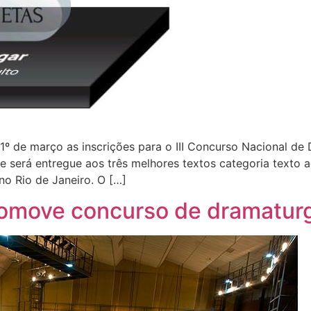
º de março as inscrições para o III Concurso Nacional de 
 será entregue aos três melhores textos categoria texto ad
o Rio de Janeiro. O […]
romove concurso de dramaturg