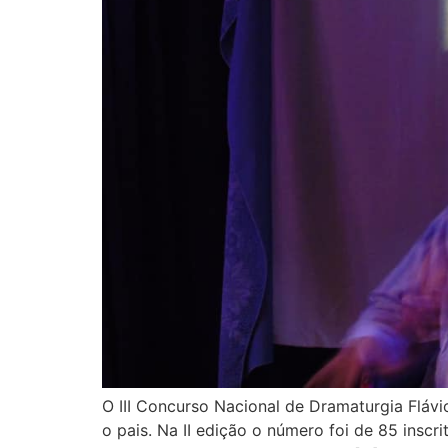
O III Concurso Nacional de Dramaturgia Flávi
o pais. Na II edição o número foi de 85 insc