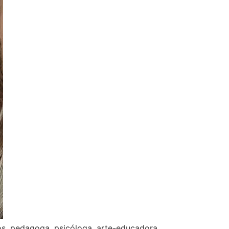
os, pedagoga, psicóloga, arte-educadora,