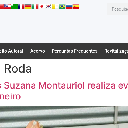
eito Autoral
Acervo
Perguntas Frequentes
Revitalizaç
e Roda
 Suzana Montauriol realiza e
neiro