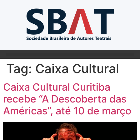
Tag:
Caixa Cultural
Caixa Cultural Curitiba
recebe “A Descoberta das
Américas”, até 10 de março