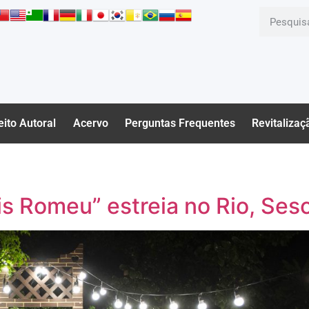
eito Autoral
Acervo
Perguntas Frequentes
Revitalizaç
is Romeu” estreia no Rio, Sesc