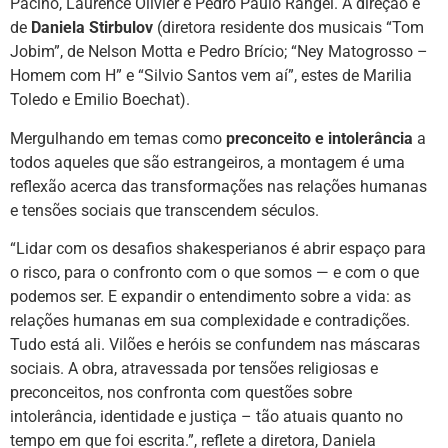
Pacino, Laurence Olivier e Pedro Paulo Rangel. A direção é
de
Daniela Stirbulov
(diretora residente dos musicais “Tom
Jobim”, de Nelson Motta e Pedro Brício; “Ney Matogrosso –
Homem com H” e “Silvio Santos vem aí”, estes de Marilia
Toledo e Emilio Boechat).
Mergulhando em temas como
preconceito e intolerância
a
todos aqueles que são estrangeiros, a montagem é uma
reflexão acerca das transformações nas relações humanas
e tensões sociais que transcendem séculos.
“Lidar com os desafios shakesperianos é abrir espaço para
o risco, para o confronto com o que somos — e com o que
podemos ser. E expandir o entendimento sobre a vida: as
relações humanas em sua complexidade e contradições.
Tudo está ali. Vilões e heróis se confundem nas máscaras
sociais. A obra, atravessada por tensões religiosas e
preconceitos, nos confronta com questões sobre
intolerância, identidade e justiça – tão atuais quanto no
tempo em que foi escrita.”, reflete a diretora, Daniela