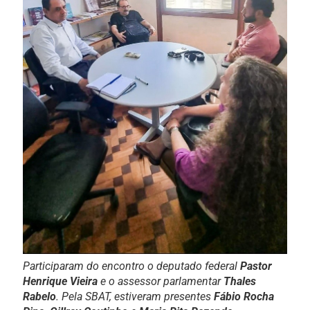
Participaram do encontro o deputado federal
Pastor
Henrique Vieira
e o assessor parlamentar
Thales
Rabelo
. Pela SBAT, estiveram presentes
Fábio Rocha