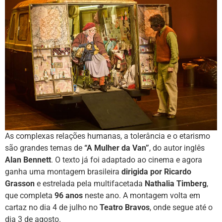
As complexas relações humanas, a tolerância e o etarismo
são grandes temas de
“A Mulher da Van”
, do autor inglês
Alan Bennett
. O texto já foi adaptado ao cinema e agora
ganha uma montagem brasileira
dirigida por Ricardo
Grasson
e estrelada pela multifacetada
Nathalia Timberg
,
que completa
96 anos
neste ano. A montagem volta em
cartaz no dia 4 de julho no
Teatro Bravos
, onde segue até o
dia 3 de agosto.