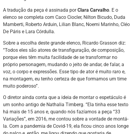
A tradução da peça é assinada por
Clara Carvalho
. E o
elenco se completa com Caco Ciocler, Nilton Bicudo, Duda
Mamberti, Roberto Arduin, Lilian Blanc, Noemi Marinho, Cléo
De Páris e Lara Córdulla.
Sobre a escolha deste grande elenco, Ricardo Grasson diz:
“Todos eles são atores de transfiguração, de composição,
porque eles têm muita facilidade de se transformar no
próprio personagem, mudando o jeito de andar, de falar, a
voz, o corpo e expressões. Esse tipo de ator é muito raro e,
na montagem, eu tenho certeza de que formamos um time
muito poderoso”.
O diretor ainda conta que a ideia de montar o espetáculo é
um sonho antigo de Nathalia Timberg. “Ela tinha esse texto
há mais de 15 anos e, quando nós fazíamos a peça “33
Variações”, em 2016, me contou sobre a vontade de montá-
la. Com a pandemia de Covid-19, ela ficou cinco anos longe
do palco e, então, me ligou dizendo que gostaria de