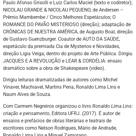
Paulo Afonso Grisolli e Luiz Carlos Maciel (texto e codiretor);
NICOLAU GRANDE & NICOLAU PEQUENO, de Andersen –
Prêmio Mambembe / Cinco Melhores Espetáculos; O
ROMANCE DO PAVÃO MISTERIOSO (direção); adaptação de
CRÔNICAS DE NUESTRA AMÉRICA, de Augusto Boal, direção
de Gustavo Guenzburger. Coautor de AUTO DA SAÚDE,
espetáculo da premiada Cia de Mysterios e Novidades,
direção Ligia Veiga, dentro do projeto de Arte Pública. Dirigiu
JACQUES E A REVOLUÇÃO e LEAR & CORDÉLIA: ensaio
dramático sobre a obra de Shakespeare (vídeo).
Dirigiu leituras dramatizadas de autores como Michel
Vinaver, Machiavel, Martins Pena, Ronaldo Lima Lins e
Naum Alves de Souza.
Com Carmem Negreiros organizou o livro
Ronaldo Lima Lins:
criação e pensamento
, Editora UFRJ. (2017). É autor de
ensaios e prefácios de obras literárias e teatrais de
escritores como Nelson Rodrigues, Mário de Andrade,
Ronaldo Lima Lins e Miguel Zamorano.