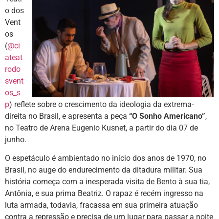
o dos
Vent
os
(
@ci
ateat
rodo
svent
os_s
p
) reflete sobre o crescimento da ideologia da extrema-
direita no Brasil, e apresenta a peça
“O Sonho Americano”
,
no Teatro de Arena Eugenio Kusnet, a partir do dia 07 de
junho.
O espetáculo é ambientado no início dos anos de 1970, no
Brasil, no auge do endurecimento da ditadura militar. Sua
história começa com a inesperada visita de Bento à sua tia,
Antônia, e sua prima Beatriz. O rapaz é recém ingresso na
luta armada, todavia, fracassa em sua primeira atuação
contra a repressão e precisa de um lugar para passar a noite