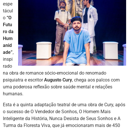
espe
tácul
o
“O
Futu
ro da
Hum
anid
ade”
,
inspi
rado
na obra de romance sócio-emocional do renomado
psiquiatra e escritor
Augusto Cury
, chega aos palcos com
uma poderosa reflexão sobre saúde mental e relações
humanas.
Esta é a quinta adaptação teatral de uma obra de Cury, após
o sucesso de O Vendedor de Sonhos, O Homem Mais
Inteligente da História, Nunca Desista de Seus Sonhos e A
Turma da Floresta Viva, que já emocionaram mais de 450