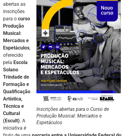
abertas as
inscrições
para o
curso
Produção
Musical:
Mercados e
Espetáculos
,
oferecido
pela
Escola
Solano
Trindade de
Formação e
Qualificação
Artística,
Técnica e
Inscrições abertas para o Curso de
Cultural
Produção Musical: Mercados e
(Escult)
. A
Espetáculos
iniciativa é
fruto de uma
parceria entre a Universidade Federal do