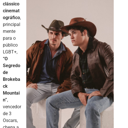
clássico
cinemat
ográfico
,
principal
mente
para o
público
LGBT+,
“O
Segredo
de
Brokeba
ck
Mountai
n”
,
vencedor
de 3
Oscars,
chega a