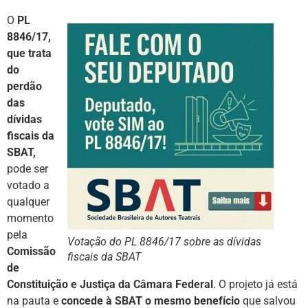
O
PL
8846/17,
que trata
do
perdão
das
dívidas
fiscais da
SBAT,
pode ser
votado a
qualquer
momento
pela
Votação do PL 8846/17 sobre as dívidas
Comissão
fiscais da SBAT
de
Constituição e Justiça da Câmara Federal
. O projeto já está
na pauta e
concede à SBAT o mesmo benefício
que salvou