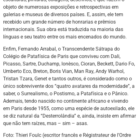
objeto de numerosas exposições e retrospectivas em
galerias e museus de diversos países. E, assim, ele tem
recebido um grande número de honrarias e prêmios
internacionais. Sua obra está traduzida na maioria das
línguas e seu teatro entre os mais encenados do mundo.
Enfim, Fernando Arrabal, o Transcendente Sátrapa do
Colégio de Patafísica de Paris que conviveu com Dali,
Picasso, Sartre, Duchamp, Ionèsco, Cioran, Beckett, Dario Fo,
Umberto Eco, Breton, Boris Vian, Man Ray, Andy Warhol,
Tristan Tzara, Genet e tantos outros, é considerado como o
único sobrevivente dos “quatro avatares da modernidade”, a
saber, o Surrealismo, o Postismo, a Patafísica e o Pânico.
Ademais, tendo nascido no continente africano e vivendo
em Paris desde 1955, como uma espécie de autoexilado, ele
se diz natural da “Desterrolândia” e, ainda, insiste em afirmar
que não tem raízes, mas – sim – asas.
Foto: Thieri Foulc (escritor francês e Régistrateur de l’Ordre