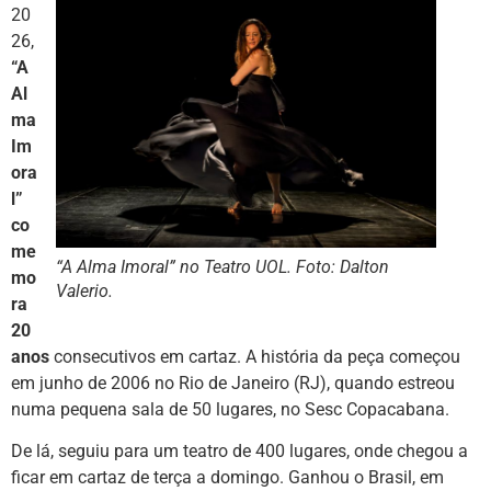
20
26,
“A
Al
ma
Im
ora
l”
co
me
“A Alma Imoral” no Teatro UOL. Foto: Dalton
mo
Valerio.
ra
20
anos
consecutivos em cartaz. A história da peça começou
em junho de 2006 no Rio de Janeiro (RJ), quando estreou
numa pequena sala de 50 lugares, no Sesc Copacabana.
De lá, seguiu para um teatro de 400 lugares, onde chegou a
ficar em cartaz de terça a domingo. Ganhou o Brasil, em