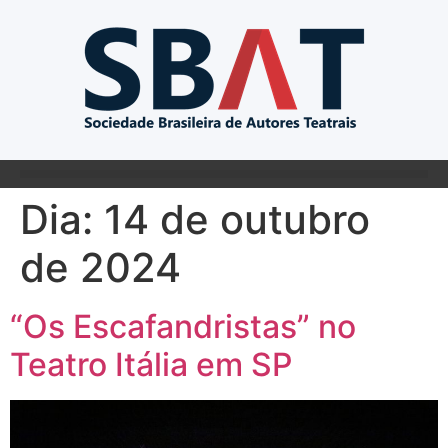
Dia:
14 de outubro
de 2024
“Os Escafandristas” no
Teatro Itália em SP