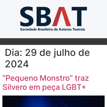
Dia:
29 de julho de
2024
“Pequeno Monstro” traz
Silvero em peça LGBT+