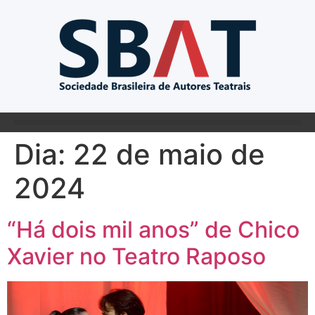
Dia:
22 de maio de
2024
“Há dois mil anos” de Chico
Xavier no Teatro Raposo